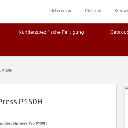
Referenzen
Über uns
Kontak
Kundenspezifische Fertigung
Gebrau
s P150H
Press P150H
Handhebelpresse Typ P150H