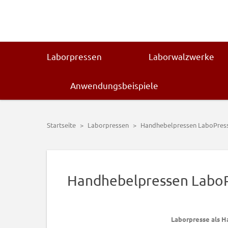
Zur
Skip
Zur
Zur
Hauptnavigation
to
Hauptsidebar
Fußzeile
springen
main
springen
springen
content
Laborpressen
Laborwalzwerke
Anwendungsbeispiele
Startseite
>
Laborpressen
>
Handhebelpressen LaboPres
Handhebelpressen Labo
Laborpresse als 