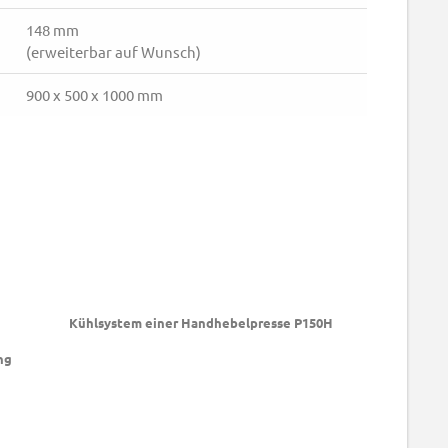
148 mm
(erweiterbar auf Wunsch)
900 x 500 x 1000 mm
Kühlsystem einer Handhebelpresse P150H
ng